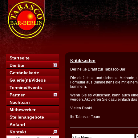
Startseite
Kritikkasten
Die Bar
Der heiße Draht zur Tabasco-Bar
Getränkekarte
Die einfachste und sicherste Methode, um
Galerie(n)/Videos
Formular aus (mindestens die mit eine
kümmern.
Termine/Events
Partner
Wenn Sie es wünschen, kann auch eine 
werden. Aktivieren Sie dazu einfach das
Nachbarn
Vielen Dank!
Mitbewerber
Stellenangebote
Ihr Tabasco-Team
Anfahrt
Kontakt