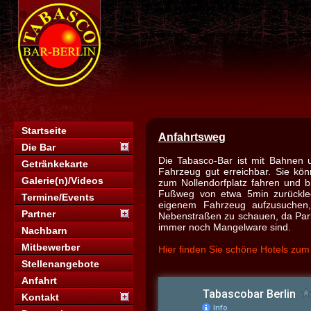
Startseite
Anfahrtsweg
Die Bar
Die Tabasco-Bar ist mit Bahnen
Getränkekarte
Fahrzeug gut erreichbar. Sie kö
Galerie(n)/Videos
zum Nollendorfplatz fahren und 
Fußweg von etwa 5min zurückleg
Termine/Events
eigenem Fahrzeug aufzusuchen
Partner
Nebenstraßen zu schauen, da Parkp
immer noch Mangelware sind.
Nachbarn
Mitbewerber
Hier finden Sie schöne Hotels zum
Stellenangebote
Anfahrt
Kontakt