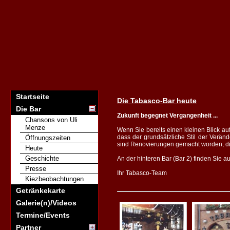
Startseite
Die Tabasco-Bar heute
Die Bar
Zukunft begegnet Vergangenheit ...
Chansons von Uli
Menze
Wenn Sie bereits einen kleinen Blick auf
dass der grundsätzliche Stil der Verän
Öffnungszeiten
sind Renovierungen gemacht worden, dies
Heute
Geschichte
An der hinteren Bar (Bar 2) finden Sie 
Presse
Ihr Tabasco-Team
Kiezbeobachtungen
Getränkekarte
Galerie(n)/Videos
Termine/Events
Partner